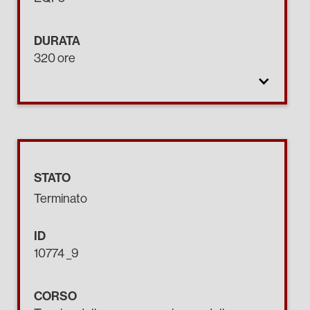
DURATA
320 ore
STATO
Terminato
ID
10774 _9
CORSO