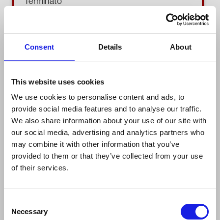
Terminato
ID
10774 _6
Consent
Details
About
CORSO
This website uses cookies
Tecnico della programmazione e dello sviluppo di pro
We use cookies to personalise content and ads, to
provide social media features and to analyse our traffic.
QUALIFICA
We also share information about your use of our site with
EQF5
our social media, advertising and analytics partners who
may combine it with other information that you’ve
DURATA
provided to them or that they’ve collected from your use
320 ore
of their services.
Consent
Necessary
Selection