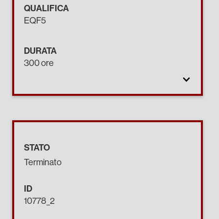
QUALIFICA
EQF5
DURATA
300 ore
STATO
Terminato
ID
10778_2