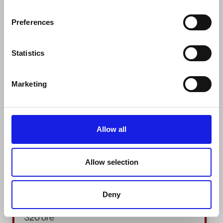
Preferences
STATO
Terminato
Statistics
ID
Marketing
10774 _7
CORSO
Allow all
Tecnico della programmazione e dello sviluppo di pro
QUALIFICA
Allow selection
EQF5
Deny
DURATA
320 ore