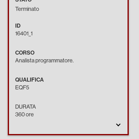
Terminato
ID
16401_1
CORSO
Analista programmatore.
QUALIFICA
EQF5
DURATA
360 ore