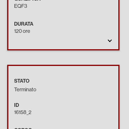
EQF3
DURATA
120 ore
STATO
Terminato
ID
16158_2